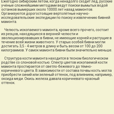
Ежегодно сибирским летом, когда ненадолго сходит лёд, русские
учёные сложнейшими методами ведут поиски вымытых водой
останков вымерших около 10000 лет назад мамонтов.
Организуются дорогостоящие вертолётные научно-
исследовательские экспедиции по поиску и извлечению бивней
мамонта.
Челюсть ископаемого мамонта, кроме всего прочего, состоит
из резцов, находящихся в верхней челюсти и
эволюционировавших в бивни, не имеющие корней и растущие в
течение всей жизни животного. У старых особей бивни могли
достигать 3,5 - 4 метров в длину и быть весом от 100 до 200
килограммов. У самок мамонта бивни были значительно меньше.
Структура кости мамонта находится в тесном биологическом
родстве со слоновой костью. Спектр цветов ископаемой кости
мамонта простирается от светло-бежевого до тёмно-
коричневого цвета. В зависимости от состава почвы кость могла
приобрести синий или зеленый оттенок, под влиянием, например,
оксида меди. Окись железа давала коричневато-красный
оттенок.