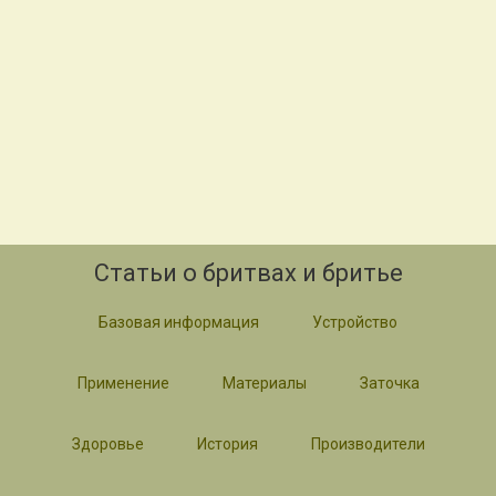
Статьи о бритвах и бритье
Базовая информация
Устройство
Применение
Материалы
Заточка
Здоровье
История
Производители