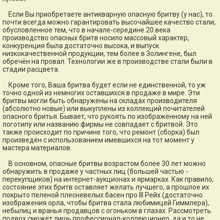
Если Вы приобретаете антикварную опасную бритву (у нас), то
почти всегда можно гарантировать высочайшее качество стали,
обусловленное тем, что в начале-середине 20 века
производство опасных бритв носило массовый характер,
конкуренция была достаточно высока, и выпуск
низкокачественной продукции, тем более в Золингене, был
обречён на провал. Технологии же в производстве стали были в
стадии расцвета.
Кроме того, Ваша бритва будет если не единственной, то уж
точно одной из немногих оставшихся в продаже в мире. Эти
бритвы могли быть обнаружены на складах производителя
(абсолютно новые) или выкуплены из коллекций почитателей
опасного бритья. Бывает, что рукоять по изображённому на ней
логотипу или названию фирмы не совпадает с бритвой. Это
также происходит по причине того, что ремонт (сборка) был
произведён с использованием имевшихся на тот момент у
мастера материалов.
В основном, опасные бритвы возрастом более 30 лет можно
обнаружить в продаже у частных лиц (большей частью -
перекупщиков) на интернет-аукционах и ярмарках. Как правило,
состояние этих бритв оставляет желать лучшего, а прошлое их
покрыто пеленой плесневелых басен про III Рейх (достаточно
изображения орла, чтобы бритва стала любимицей Гиммлера),
небылиц и вранья продавцов с огоньком в глазах. Рассмотреть
подвох сможет лишь профессионал-коллекционер, да и то не