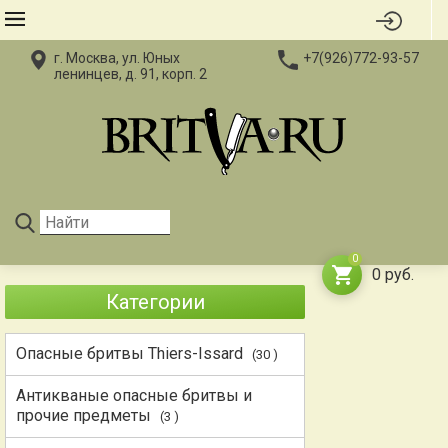
г. Москва, ул. Юных
+7(926)772-93-57
ленинцев, д. 91, корп. 2
0
0
руб.
Категории
Опасные бритвы Thiers-Issard
(30 )
Антикваные опасные бритвы и
прочие предметы
(3 )