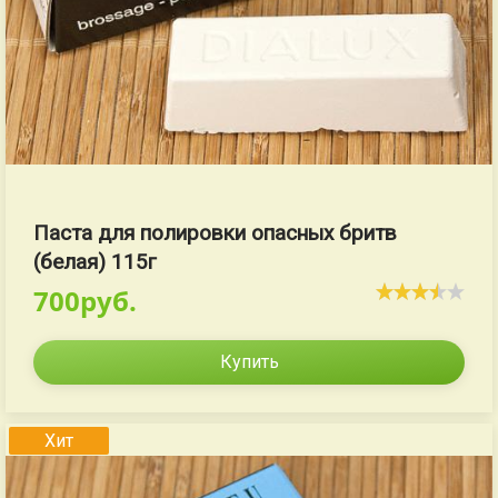
Паста для полировки опасных бритв
(белая) 115г
700руб.
Купить
Хит